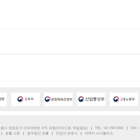
울특별시 영등포구 여의대방로 379, 10층(여의도동, 제일빌딩)
|
TEL :
02-780-9306
|
FAX :
|
법률 고문
|
법무법인 정률
|
안장근 변호사
|
자매지
시사플러스