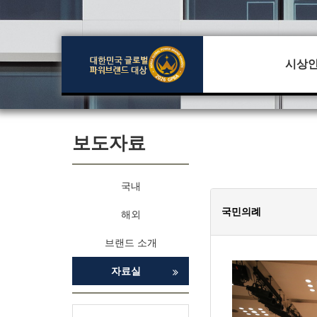
시상
보도자료
국내
국민의례
해외
브랜드 소개
자료실