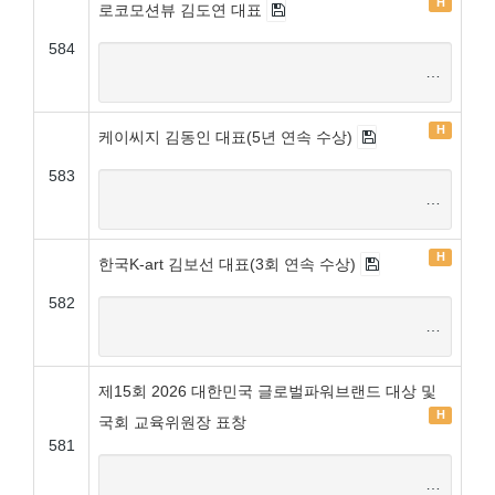
H
로코모션뷰 김도연 대표
584
…
H
케이씨지 김동인 대표(5년 연속 수상)
583
…
H
한국K-art 김보선 대표(3회 연속 수상)
582
…
제15회 2026 대한민국 글로벌파워브랜드 대상 및
H
국회 교육위원장 표창
581
…