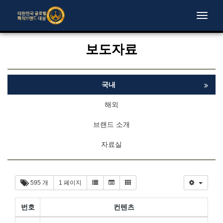
Toggle
naviga
보도자료
국내
해외
브랜드 소개
자료실
595 개
1 페이지
번호
컨텐츠