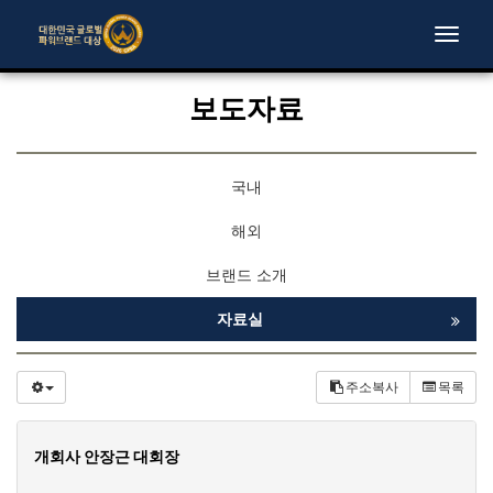
Toggle
naviga
보도자료
국내
해외
브랜드 소개
자료실
주소복사
목록
개회사 안장근 대회장