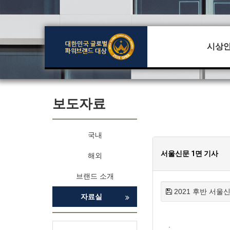
시상
보도자료
국내
서울신문 1면 기사
해외
브랜드 소개
2021 후반 서울신문
자료실
.